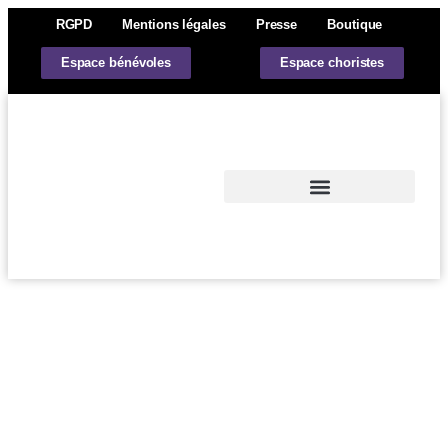
RGPD
Mentions légales
Presse
Boutique
Espace bénévoles
Espace choristes
Actions et actualités
L’Atelier Opéra Val de Loire