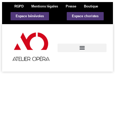
RGPD
Mentions légales
Presse
Boutique
Espace bénévoles
Espace choristes
Actions et actualités
L’Atelier Opéra Val de Loire