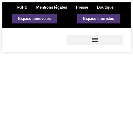
RGPD
Mentions légales
Presse
Boutique
Espace bénévoles
Espace choristes
Actions et actualités
L’Atelier Opéra Val de Loire